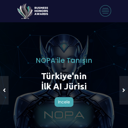
NOPA ile Tanışın
Türkiye'nin
İlk AI Jürisi
İncele